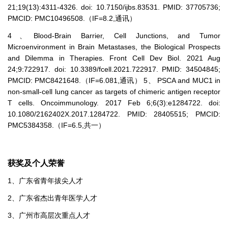
21;19(13):4311-4326. doi: 10.7150/ijbs.83531. PMID: 37705736;
PMCID: PMC10496508.（IF=8.2,通讯）
4、Blood-Brain Barrier, Cell Junctions, and Tumor
Microenvironment in Brain Metastases, the Biological Prospects
and Dilemma in Therapies. Front Cell Dev Biol. 2021 Aug
24;9:722917. doi: 10.3389/fcell.2021.722917. PMID: 34504845;
PMCID: PMC8421648.（IF=6.081,通讯） 5、 PSCA and MUC1 in
non-small-cell lung cancer as targets of chimeric antigen receptor
T cells. Oncoimmunology. 2017 Feb 6;6(3):e1284722. doi:
10.1080/2162402X.2017.1284722. PMID: 28405515; PMCID:
PMC5384358.（IF=6.5,共一）
获奖及个人荣誉
1、广东省青年拔尖人才
2、广东省杰出青年医学人才
3、广州市高层次重点人才