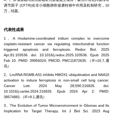
调节因子 (CFTR)在非小细胞肺癌侵袭转移中作用及机制研究，10
万，结题。
代表性成果
1、A rhodamine-coordinated iridium complex to overcome
cisplatin-resistant cancer via regulating mitochondrial function
triggered apoptosis and ferroptosis. Redox Biol. 2025
Apr;81:103536. doi: 10.1016/j.redox.2025.103536. Epub 2025
Feb 10. PMID: 39956024; PMCID: PMC11872635.（IF=10.7,通
讯）
2、LncRNA RGMB-AS1 inhibits HMOX1 ubiquitination and NAA10
activation to induce ferroptosis in non-small cell lung cancer.
Cancer Lett. 2024 May 28;590:216826. doi:
10.1016/j.canlet.2024.216826. Epub 2024 Apr 2. PMID:
38574881.（IF=9.1,通讯）
3、The Evolution of Tumor Microenvironment in Gliomas and Its
Implication for Target Therapy. Int J Biol Sci. 2023 Aug