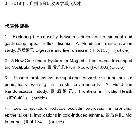
3、2018年：广州市高层次医学重点人才
代表性成果
1、Exploring the causality between educational attainment and
gastroesophageal reflux disease: A Mendelian randomization
study. 最后通讯.Digestive and liver disease（IF:5.165）（article）
2、A New Coordinate System for Magnetic Resonance Imaging of
the Vestibular System.最后通讯 Front Neurol(IF:4.003)(article)
3、Plasma proteins as occupational hazard risk monitors for
populations working in harsh environments: A Mendelian
Randomization study. 最后通讯. Frontiers in Public Health
（IF:6.461）（article）
4、Low temperature reduces occludin expression in bronchial
epithelial cells: Implications in cold-induced asthma. 最后通讯. Mol
Immunol（IF:4,174）（article）