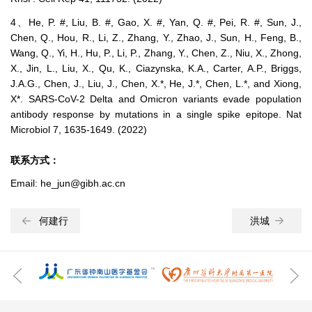
4、He, P. #, Liu, B. #, Gao, X. #, Yan, Q. #, Pei, R. #, Sun, J.,
Chen, Q., Hou, R., Li, Z., Zhang, Y., Zhao, J., Sun, H., Feng, B.,
Wang, Q., Yi, H., Hu, P., Li, P., Zhang, Y., Chen, Z., Niu, X., Zhong,
X., Jin, L., Liu, X., Qu, K., Ciazynska, K.A., Carter, A.P., Briggs,
J.A.G., Chen, J., Liu, J., Chen, X.*, He, J.*, Chen, L.*, and Xiong,
X*. SARS-CoV-2 Delta and Omicron variants evade population
antibody response by mutations in a single spike epitope. Nat
Microbiol 7, 1635-1649. (2022)
联系方式：
Email: he_jun@gibh.ac.cn
何建行
洪城