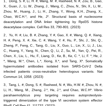
1、Dong, S. #, Li, H. #, Wang, M. #, Rasheed, N. #, Zou, B., Gao,
X., Guan, J., Li, W., Zhang, J., Wang, C., Zhou, N., Shi, X., Li, M.,
Zhou, M., Huang, J., Li, H., Zhang, Y., Wong, K.H., Zhang, X.,
Chao, W.C.H.*, and He, J*. Structural basis of nucleosome
deacetylation and DNA linker tightening by Rpd3S histone
deacetylase complex. Cell Res 33, 790-801. (2023)
2、Yu, H. #, Liu, B. #, Zhang, Y. #, Gao, X. #, Wang, Q. #, Xiang,
H. #, Peng, X. #, Xie, C. #, Wang, Y. #, Hu, P., Shi, J., Shi, Q.,
Zheng, P., Feng, C., Tang, G., Liu, X., Guo, L., Lin, X., Li, J., Liu,
C., Huang, Y., Yang, N., Chen, Q., Li, Z., Su, M., Yan, Q., Pei, R.,
Chen, X., Liu, L., Hu, F., Liang, D., Ke, B., Ke, C. *, Li, F. *, He, J.
*, Wang, M.*, Chen, L.*, Xiong, X.*, and Tang, X*. Somatically
hypermutated antibodies isolated from SARS-CoV-2 Delta
infected patients cross-neutralize heterologous variants. Nat
Commun 14, 1058. (2023)
3、Tang, L. #, Dong, S. #, Rasheed, N. #, Wu, H.W. #, Zhou, N. #,
Li, H., Wang, M., Zheng, J.*, He, J.*, and Chao, W.C.H*. Vibrio
parahaemolyticus prey targeting requires autoproteolysis-
triggered dimerization of the type VI secretion system effector
RhsP. Cell Rep 41, 111732. (2022)